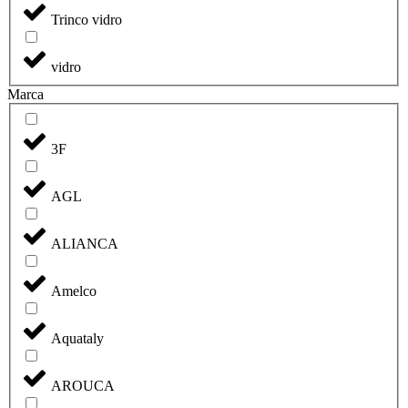
Trinco vidro
vidro
Marca
3F
AGL
ALIANCA
Amelco
Aquataly
AROUCA