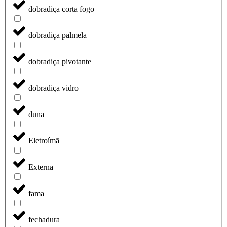
dobradiça corta fogo
dobradiça palmela
dobradiça pivotante
dobradiça vidro
duna
Eletroímã
Externa
fama
fechadura