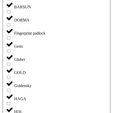
BARSUN
DORMA
Fingerprint padlock
Geris
Gluber
GOLD
Goldensky
HAGA
HDL