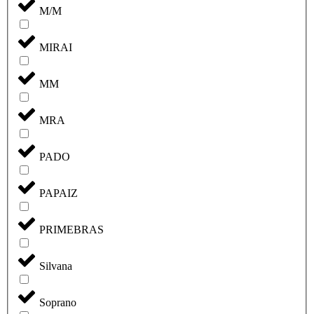
M/M
MIRAI
MM
MRA
PADO
PAPAIZ
PRIMEBRAS
Silvana
Soprano