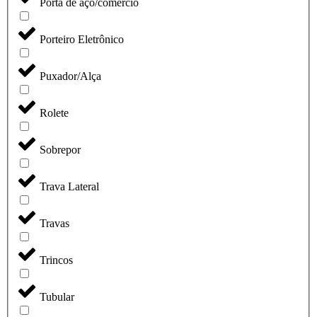
Porta de aço/comércio
Porteiro Eletrônico
Puxador/Alça
Rolete
Sobrepor
Trava Lateral
Travas
Trincos
Tubular