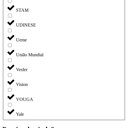
STAM
UDINESE
Ueme
União Mundial
Vesfer
Vision
VOUGA
Yale