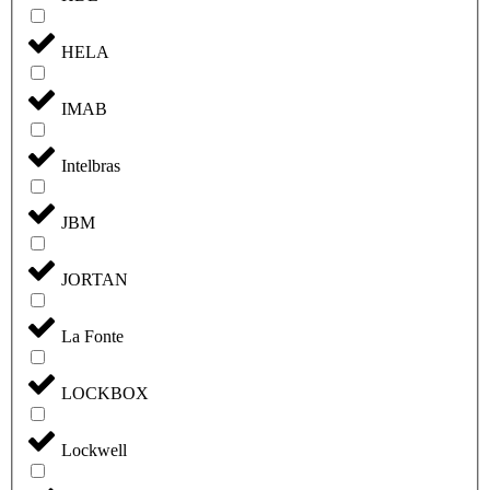
HELA
IMAB
Intelbras
JBM
JORTAN
La Fonte
LOCKBOX
Lockwell