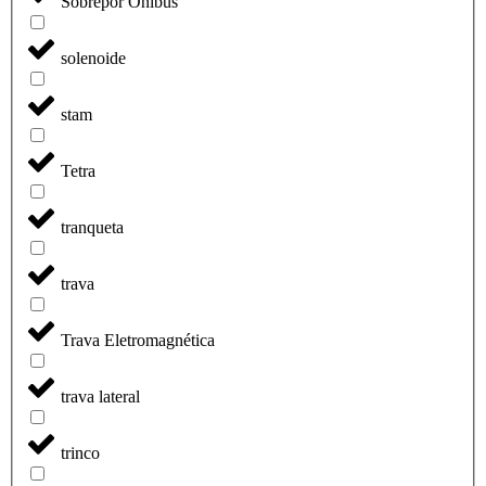
Sobrepor Onibus
solenoide
stam
Tetra
tranqueta
trava
Trava Eletromagnética
trava lateral
trinco