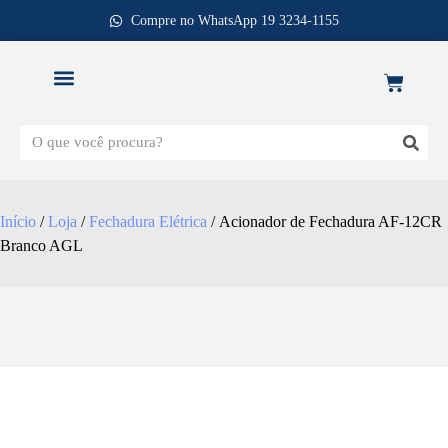
Compre no WhatsApp 19 3234-1155
REPOSIÇÃO DE FECHADURAS
Início
/
Loja
/
Fechadura Elétrica
/ Acionador de Fechadura AF-12CR
Branco AGL