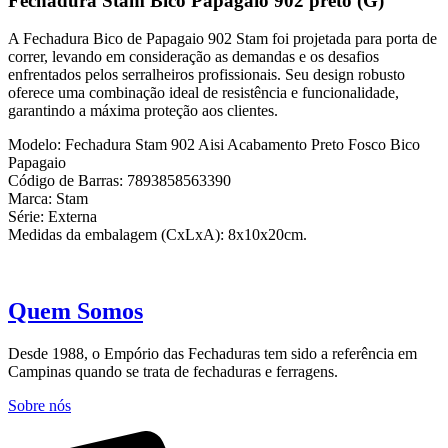
Fechadura Stam Bico Papagaio 902 preto (G)
902
preto
A Fechadura Bico de Papagaio 902 Stam foi projetada para porta de
(G)
correr, levando em consideração as demandas e os desafios
quantidade
enfrentados pelos serralheiros profissionais. Seu design robusto
oferece uma combinação ideal de resistência e funcionalidade,
garantindo a máxima proteção aos clientes.
Modelo: Fechadura Stam 902 Aisi Acabamento Preto Fosco Bico
Papagaio
Código de Barras: 7893858563390
Marca: Stam
Série: Externa
Medidas da embalagem (CxLxA): 8x10x20cm.
Quem Somos
Desde 1988, o Empório das Fechaduras tem sido a referência em
Campinas quando se trata de fechaduras e ferragens.
Sobre nós