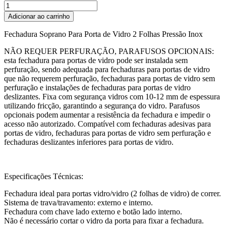
Fechadura
Soprano
Adicionar ao carrinho
Para
Porta
Fechadura Soprano Para Porta de Vidro 2 Folhas Pressão Inox
de
Vidro
NÃO REQUER PERFURAÇÃO, PARAFUSOS OPCIONAIS:
2
esta fechadura para portas de vidro pode ser instalada sem
Folhas
perfuração, sendo adequada para fechaduras para portas de vidro
Pressão
que não requerem perfuração, fechaduras para portas de vidro sem
Inox
perfuração e instalações de fechaduras para portas de vidro
quantidade
deslizantes. Fixa com segurança vidros com 10-12 mm de espessura
utilizando fricção, garantindo a segurança do vidro. Parafusos
opcionais podem aumentar a resistência da fechadura e impedir o
acesso não autorizado. Compatível com fechaduras adesivas para
portas de vidro, fechaduras para portas de vidro sem perfuração e
fechaduras deslizantes inferiores para portas de vidro.
Especificações Técnicas:
Fechadura ideal para portas vidro/vidro (2 folhas de vidro) de correr.
Sistema de trava/travamento: externo e interno.
Fechadura com chave lado externo e botão lado interno.
Não é necessário cortar o vidro da porta para fixar a fechadura.