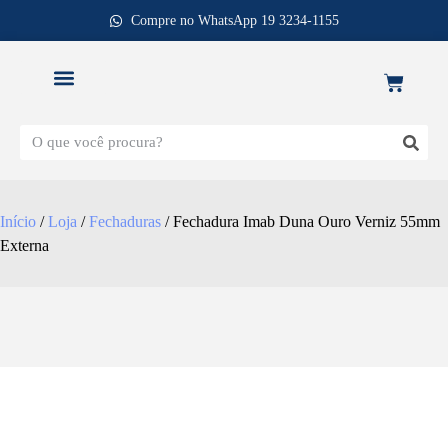
Compre no WhatsApp 19 3234-1155
REPOSIÇÃO DE FECHADURAS
Início
/
Loja
/
Fechaduras
/ Fechadura Imab Duna Ouro Verniz 55mm
Externa