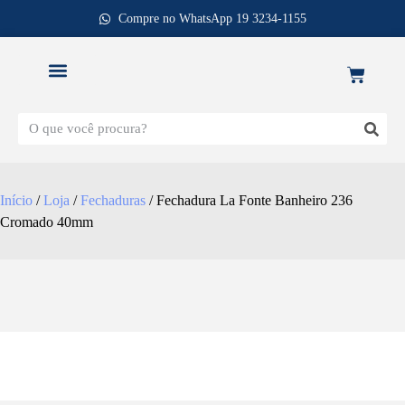
Compre no WhatsApp 19 3234-1155
REPOSIÇÃO DE FECHADURAS
Início
/
Loja
/
Fechaduras
/ Fechadura La Fonte Banheiro 236
Cromado 40mm