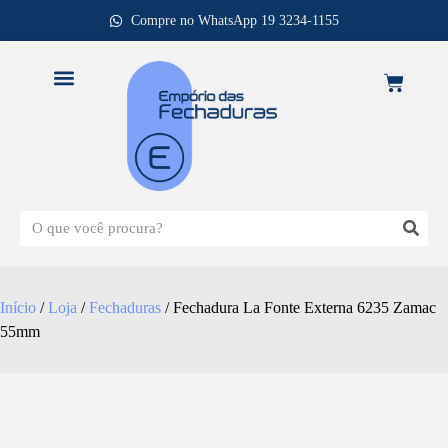
Compre no WhatsApp 19 3234-1155
REPOSIÇÃO DE FECHADURAS
Início
/
Loja
/
Fechaduras
/ Fechadura La Fonte Externa 6235 Zamac
55mm