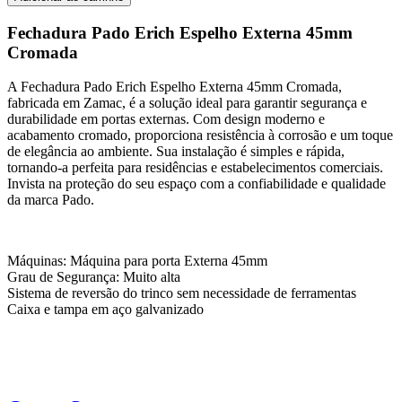
Erich
Espelho
Fechadura Pado Erich Espelho Externa 45mm
Externa
Cromada
45mm
Cromada
A Fechadura Pado Erich Espelho Externa 45mm Cromada,
quantidade
fabricada em Zamac, é a solução ideal para garantir segurança e
durabilidade em portas externas. Com design moderno e
acabamento cromado, proporciona resistência à corrosão e um toque
de elegância ao ambiente. Sua instalação é simples e rápida,
tornando-a perfeita para residências e estabelecimentos comerciais.
Invista na proteção do seu espaço com a confiabilidade e qualidade
da marca Pado.
Máquinas: Máquina para porta Externa 45mm
Grau de Segurança: Muito alta
Sistema de reversão do trinco sem necessidade de ferramentas
Caixa e tampa em aço galvanizado