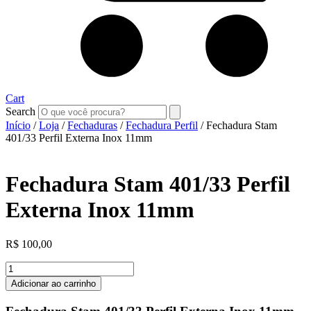
Cart
Search
Início
/
Loja
/
Fechaduras
/
Fechadura Perfil
/ Fechadura Stam
401/33 Perfil Externa Inox 11mm
Fechadura Stam 401/33 Perfil
Externa Inox 11mm
R$
100,00
Fechadura
Stam
Adicionar ao carrinho
401/33
Perfil