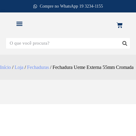
Compre no WhatsApp 19 3234-1155
REPOSIÇÃO DE FECHADURAS
Início
/
Loja
/
Fechaduras
/ Fechadura Ueme Externa 55mm Cromada