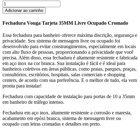
Fechadura
Vouga
Adicionar ao carrinho
Tarjeta
35MM
Fechadura Vouga Tarjeta 35MM Livre Ocupado Cromado
Livre
Ocupado
Essa fechadura para banheiro oferece máxima discrição, segurança e
Cromado
privacidade. Seu sistema de mensagem livre ou ocupado foi
quantidade
desenvolvido para evitar constrangimentos, especialmente em locais
com alto fluxo de pessoas, proporcionando a privacidade que você
precisa. Além disso, essa fechadura é altamente resistente e fabricada
em aço inox na cor branca. Sua instalação é fácil e é ideal para
banheiros coletivos em áreas públicas, como praias, parques, praças,
consultórios, escritórios, hospitais, salas comerciais e shopping
centers, de acordo com sua preferência. E o melhor de tudo, ela vem
pronta para instalar!
Fechadura com capacidade de instalação para portas de 10 a 35mm
em banheiro de tráfego intenso.
Fechadura em aço inox, altamente resistente a corrosão e maresia,
acabamento em epóxi branca, sistema de mensagem livre ou
ocupado com letras cromadas e detalhes em preto.