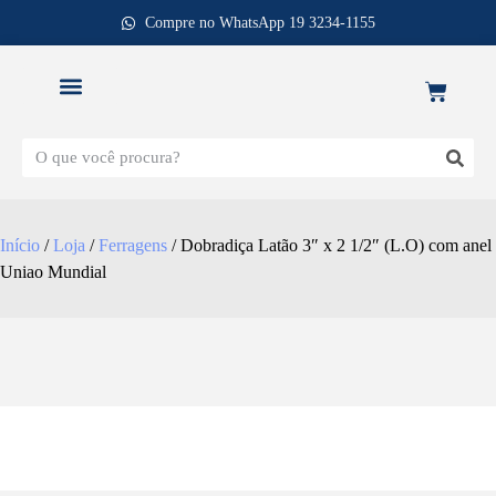
Compre no WhatsApp 19 3234-1155
REPOSIÇÃO DE FECHADURAS
Início
/
Loja
/
Ferragens
/ Dobradiça Latão 3″ x 2 1/2″ (L.O) com anel
Uniao Mundial