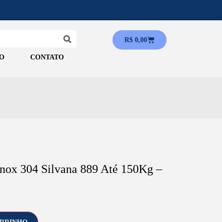
R$
0,00
O
CONTATO
Inox 304 Silvana 889 Até 150Kg –