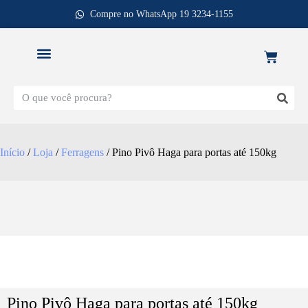
Compre no WhatsApp 19 3234-1155
REPOSIÇÃO DE FECHADURAS
Início
/
Loja
/
Ferragens
/ Pino Pivô Haga para portas até 150kg
Pino Pivô Haga para portas até 150kg