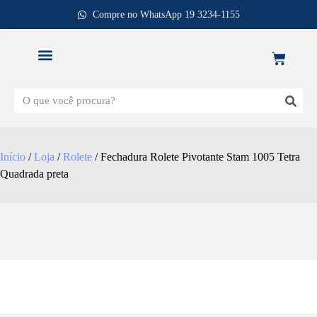
Compre no WhatsApp 19 3234-1155
REPOSIÇÃO DE FECHADURAS
Início
/
Loja
/
Rolete
/ Fechadura Rolete Pivotante Stam 1005 Tetra
Quadrada preta