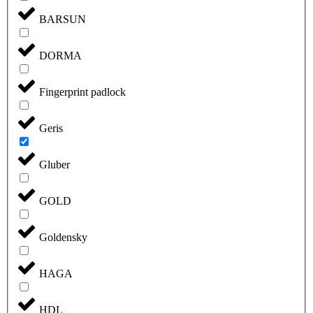
BARSUN
DORMA
Fingerprint padlock
Geris
Gluber
GOLD
Goldensky
HAGA
HDL