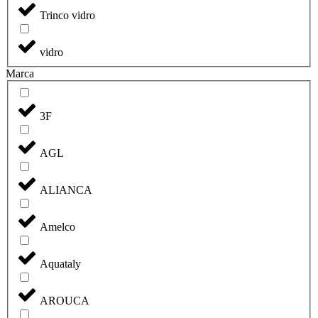
Trinco vidro
vidro
Marca
3F
AGL
ALIANCA
Amelco
Aquataly
AROUCA