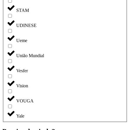
STAM
UDINESE
Ueme
União Mundial
Vesfer
Vision
VOUGA
Yale