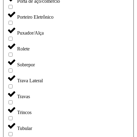
Porta de aço/comércio
Porteiro Eletrônico
Puxador/Alça
Rolete
Sobrepor
Trava Lateral
Travas
Trincos
Tubular