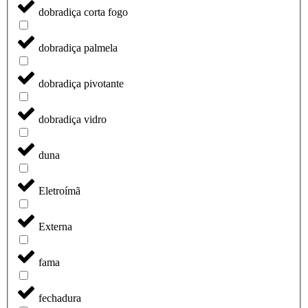
dobradiça corta fogo
dobradiça palmela
dobradiça pivotante
dobradiça vidro
duna
Eletroímã
Externa
fama
fechadura