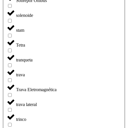
Sobrepor Onibus
solenoide
stam
Tetra
tranqueta
trava
Trava Eletromagnética
trava lateral
trinco