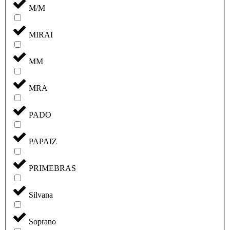
M/M
MIRAI
MM
MRA
PADO
PAPAIZ
PRIMEBRAS
Silvana
Soprano