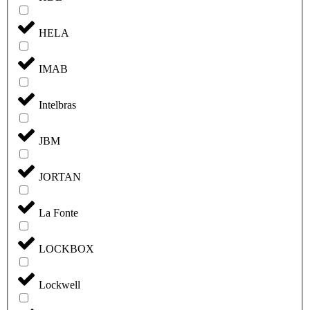
HELA
IMAB
Intelbras
JBM
JORTAN
La Fonte
LOCKBOX
Lockwell