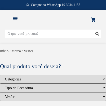
Compre no WhatsApp 19 3234-1155
REPOSIÇÃO DE FECHADURAS
Início
/ Marca / Vesfer
Qual produto você deseja?