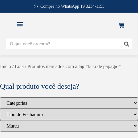
Compre no WhatsApp 19 3234-1155
REPOSIÇÃO DE FECHADURAS
Início
/
Loja
/ Produtos marcados com a tag “bico de papagio”
Qual produto você deseja?