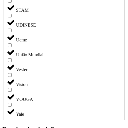
STAM
UDINESE
Ueme
União Mundial
Vesfer
Vision
VOUGA
Yale