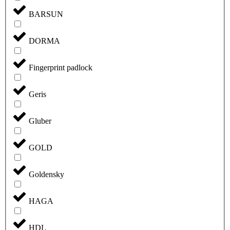
BARSUN
DORMA
Fingerprint padlock
Geris
Gluber
GOLD
Goldensky
HAGA
HDL