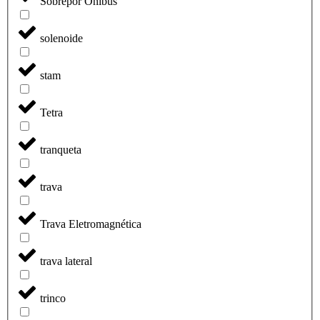
Sobrepor Onibus
solenoide
stam
Tetra
tranqueta
trava
Trava Eletromagnética
trava lateral
trinco