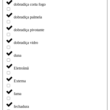
dobradiça corta fogo
dobradiça palmela
dobradiça pivotante
dobradiça vidro
duna
Eletroímã
Externa
fama
fechadura