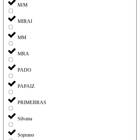
M/M
MIRAI
MM
MRA
PADO
PAPAIZ
PRIMEBRAS
Silvana
Soprano