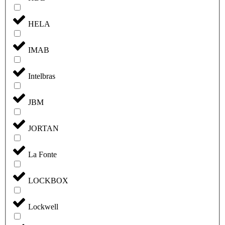
HELA
IMAB
Intelbras
JBM
JORTAN
La Fonte
LOCKBOX
Lockwell