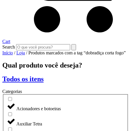
Cart
Search
Início
/
Loja
/ Produtos marcados com a tag “dobradiça corta fogo”
Qual produto você deseja?
Todos os itens
Categorias
Acionadores e botoeiras
Auxiliar Tetra