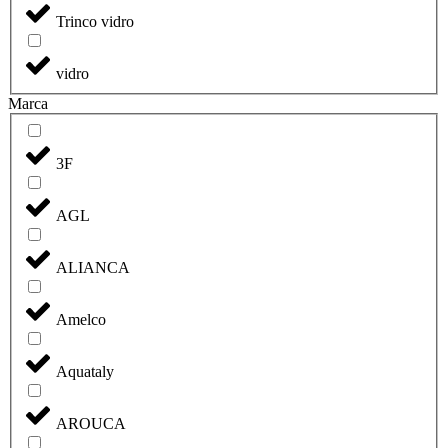
Trinco vidro
vidro
Marca
3F
AGL
ALIANCA
Amelco
Aquataly
AROUCA