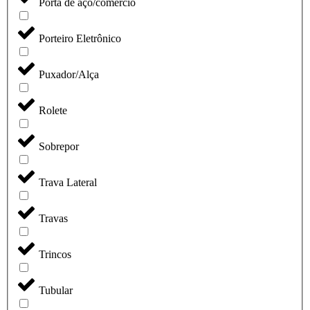
Porta de aço/comércio
Porteiro Eletrônico
Puxador/Alça
Rolete
Sobrepor
Trava Lateral
Travas
Trincos
Tubular