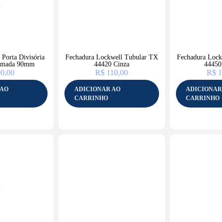
Porta Divisória
Fechadura Lockwell Tubular TX
Fechadura Lock
omada 90mm
44420 Cinza
44450
0,00
R$
110,00
R$
1
 AO
ADICIONAR AO
ADICIONAR
CARRINHO
CARRINHO