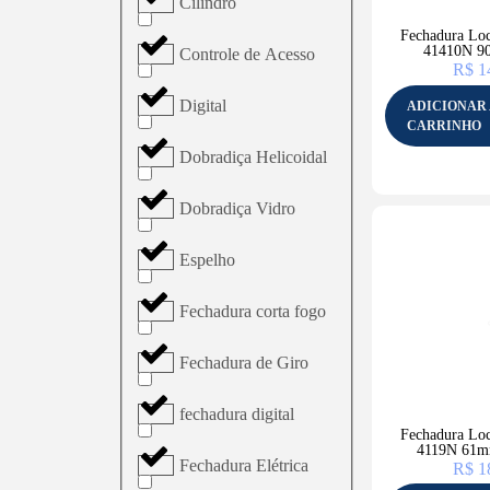
Cilindro
Fechadura Loc
41410N 9
Controle de Acesso
R$
1
Digital
ADICIONAR
CARRINHO
Dobradiça Helicoidal
Dobradiça Vidro
Espelho
Fechadura corta fogo
Fechadura de Giro
fechadura digital
Fechadura Loc
4119N 61m
Fechadura Elétrica
R$
1