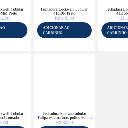
kwell Tubular
Fechadura Lockwell Tubular
Fechadura Lo
0MM Preto
41110N Preto
41116N
42,00
R$
145,00
R$
1
 AO
ADICIONAR AO
ADICIONAR
CARRINHO
CARRINHO
kwell Tubular
Fechadura Soprano tubular
m Cromado
Tulipa externa inox polido 90mm
80,00
R$
86,00