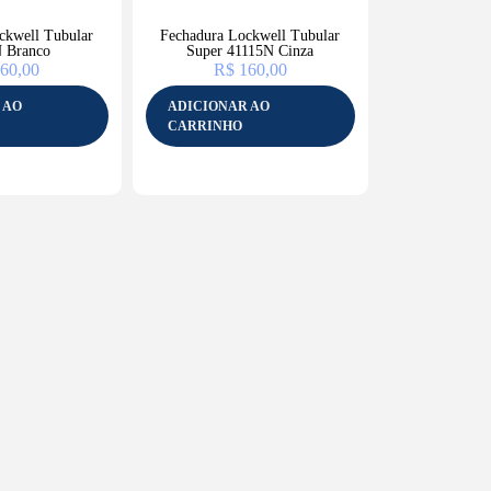
ckwell Tubular
Fechadura Lockwell Tubular
 Branco
Super 41115N Cinza
60,00
R$
160,00
 AO
ADICIONAR AO
CARRINHO