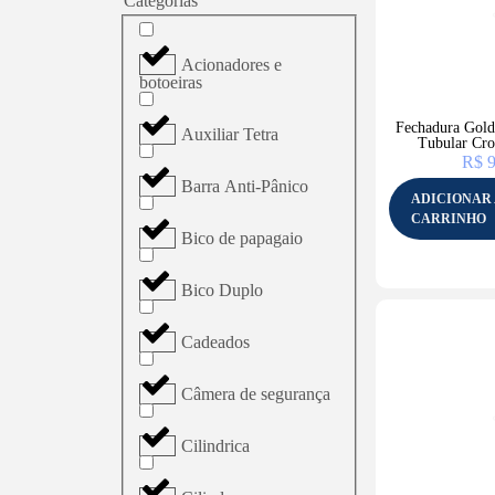
Categorias
Acionadores e
botoeiras
Fechadura Gold 
Auxiliar Tetra
Tubular Cr
R$
9
Barra Anti-Pânico
ADICIONAR
CARRINHO
Bico de papagaio
Bico Duplo
Cadeados
Câmera de segurança
Cilindrica