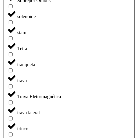
Sobrepor Onibus
solenoide
stam
Tetra
tranqueta
trava
Trava Eletromagnética
trava lateral
trinco