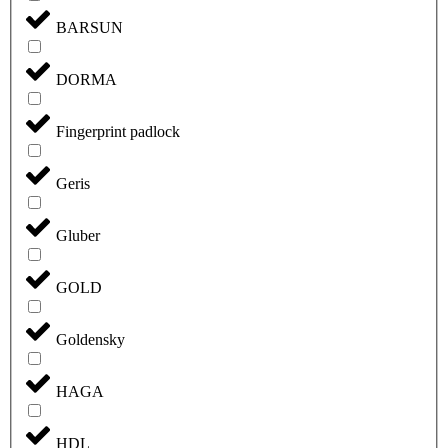
BARSUN
DORMA
Fingerprint padlock
Geris
Gluber
GOLD
Goldensky
HAGA
HDL