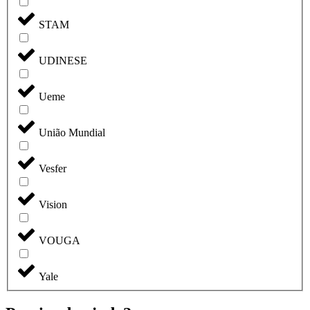
STAM
UDINESE
Ueme
União Mundial
Vesfer
Vision
VOUGA
Yale