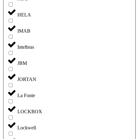
HELA
IMAB
Intelbras
JBM
JORTAN
La Fonte
LOCKBOX
Lockwell