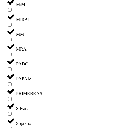
M/M
MIRAI
MM
MRA
PADO
PAPAIZ
PRIMEBRAS
Silvana
Soprano