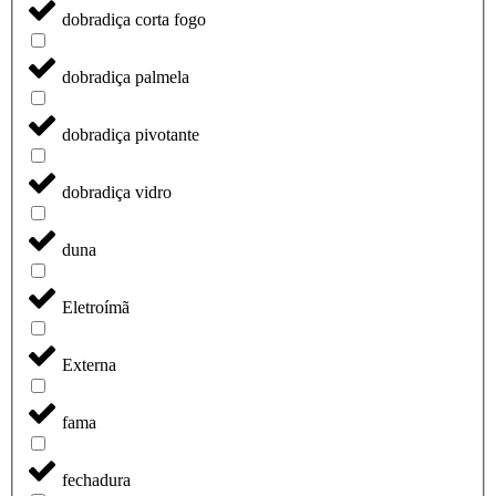
dobradiça corta fogo
dobradiça palmela
dobradiça pivotante
dobradiça vidro
duna
Eletroímã
Externa
fama
fechadura