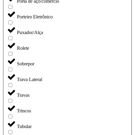
Porta de aço/comércio
Porteiro Eletrônico
Puxador/Alça
Rolete
Sobrepor
Trava Lateral
Travas
Trincos
Tubular