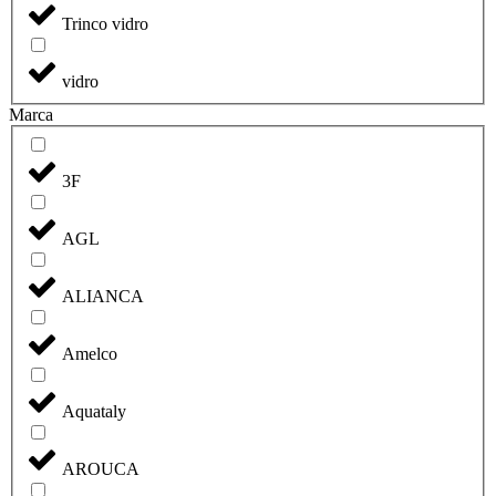
Trinco vidro
vidro
Marca
3F
AGL
ALIANCA
Amelco
Aquataly
AROUCA