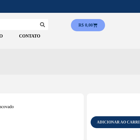
R$
0,00
O
CONTATO
Escovado
ADICIONAR AO CARR