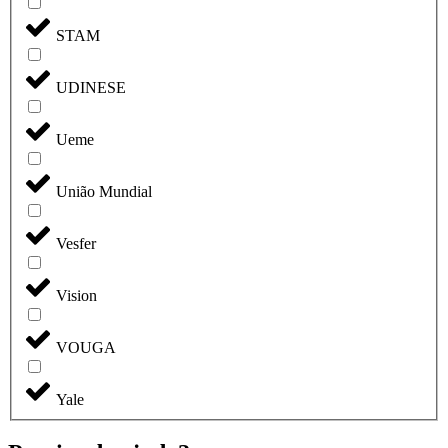
STAM
UDINESE
Ueme
União Mundial
Vesfer
Vision
VOUGA
Yale