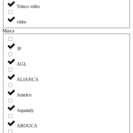
Trinco vidro
vidro
Marca
3F
AGL
ALIANCA
Amelco
Aquataly
AROUCA