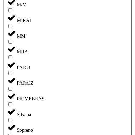
M/M
MIRAI
MM
MRA
PADO
PAPAIZ
PRIMEBRAS
Silvana
Soprano