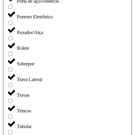
Porta de aço/comércio
Porteiro Eletrônico
Puxador/Alça
Rolete
Sobrepor
Trava Lateral
Travas
Trincos
Tubular