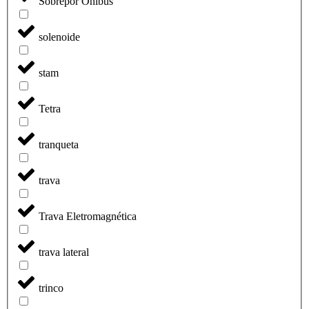
Sobrepor Onibus
solenoide
stam
Tetra
tranqueta
trava
Trava Eletromagnética
trava lateral
trinco