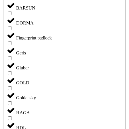
BARSUN
DORMA
Fingerprint padlock
Geris
Gluber
GOLD
Goldensky
HAGA
HDL