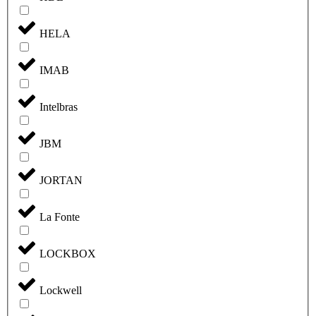
HELA
IMAB
Intelbras
JBM
JORTAN
La Fonte
LOCKBOX
Lockwell