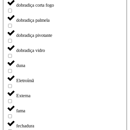
dobradiça corta fogo
dobradiça palmela
dobradiça pivotante
dobradiça vidro
duna
Eletroímã
Externa
fama
fechadura