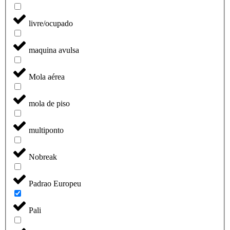
livre/ocupado
maquina avulsa
Mola aérea
mola de piso
multiponto
Nobreak
Padrao Europeu
Pali