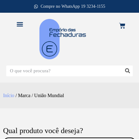
Compre no WhatsApp 19 3234-1155
REPOSIÇÃO DE FECHADURAS
Início
/ Marca / União Mundial
Qual produto você deseja?