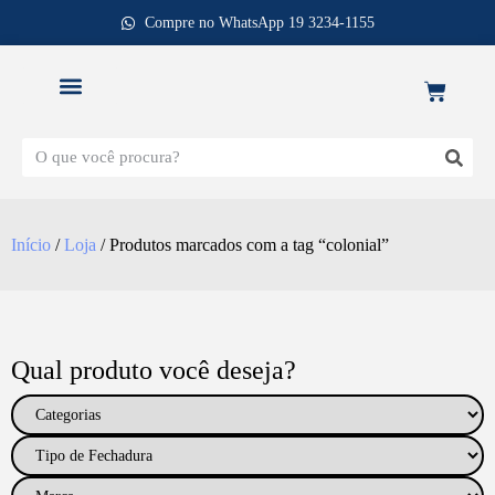
Compre no WhatsApp 19 3234-1155
REPOSIÇÃO DE FECHADURAS
Início
/
Loja
/ Produtos marcados com a tag “colonial”
Qual produto você deseja?