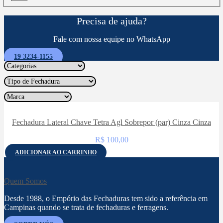
Precisa de ajuda?
Fale com nossa equipe no WhatsApp
19 3234-1155
Fechadura Lateral Chave Tetra Agl Sobrepor (par) Cinza Cinza
R$
100,00
ADICIONAR AO CARRINHO
Quem Somos
Desde 1988, o Empório das Fechaduras tem sido a referência em
Campinas quando se trata de fechaduras e ferragens.