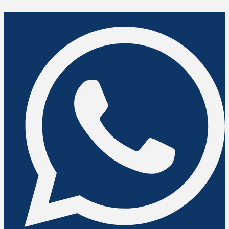
Ir
para
o
conteúdo